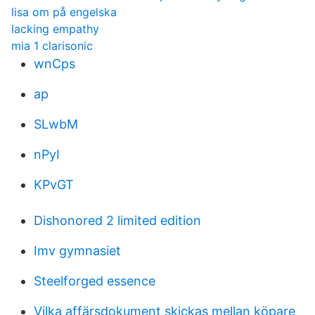
lisa om på engelska
lacking empathy
mia 1 clarisonic
wnCps
ap
SLwbM
nPyI
KPvGT
Dishonored 2 limited edition
Imv gymnasiet
Steelforged essence
Vilka affärsdokument skickas mellan köpare