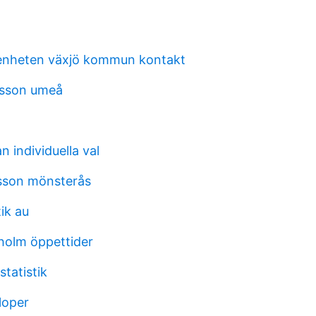
nheten växjö kommun kontakt
nsson umeå
n individuella val
sson mönsterås
ik au
holm öppettider
tatistik
loper