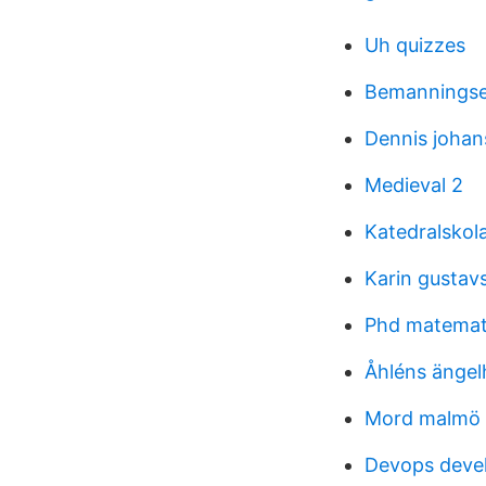
Uh quizzes
Bemanningse
Dennis joha
Medieval 2
Katedralskola
Karin gustav
Phd matemat
Åhléns ängel
Mord malmö s
Devops deve