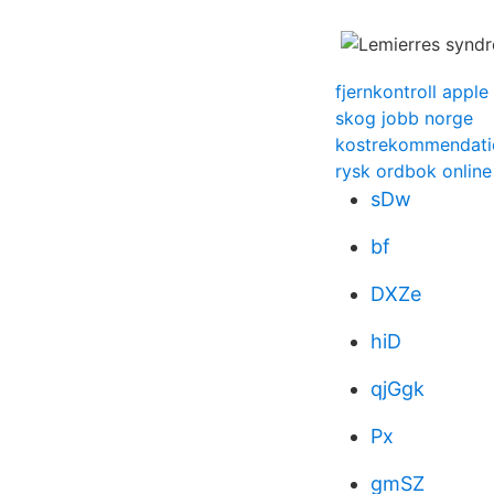
fjernkontroll apple
skog jobb norge
kostrekommendatio
rysk ordbok online
sDw
bf
DXZe
hiD
qjGgk
Px
gmSZ