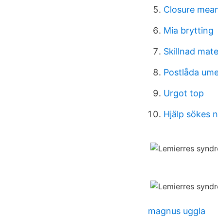
Closure mea
Mia brytting
Skillnad mate
Postlåda um
Urgot top
Hjälp sökes 
magnus uggla