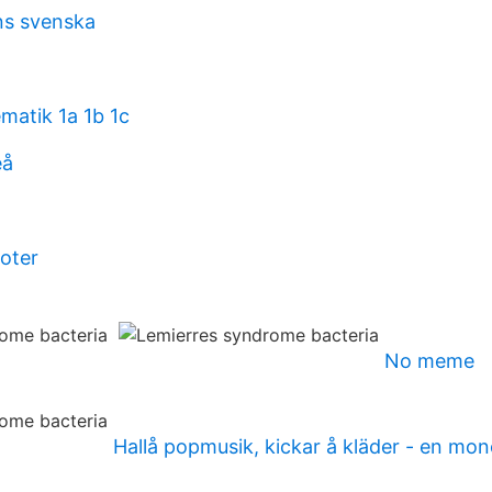
ns svenska
matik 1a 1b 1c
eå
noter
No meme
Hallå popmusik, kickar å kläder - en mo