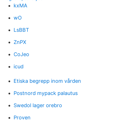
kxMA
wO
LsBBT
ZnPX
CoJeo
icud
Etiska begrepp inom vården
Postnord mypack palautus
Swedol lager orebro
Proven