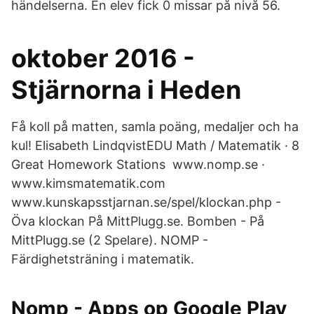
händelserna. En elev fick 0 missar på nivå 56.
oktober 2016 -
Stjärnorna i Heden
Få koll på matten, samla poäng, medaljer och ha
kul! Elisabeth LindqvistEDU Math / Matematik · 8
Great Homework Stations www.nomp.se ·
www.kimsmatematik.com
www.kunskapsstjarnan.se/spel/klockan.php -
Öva klockan På MittPlugg.se. Bomben - På
MittPlugg.se (2 Spelare). NOMP -
Färdighetsträning i matematik.
Nomp - Apps op Google Play