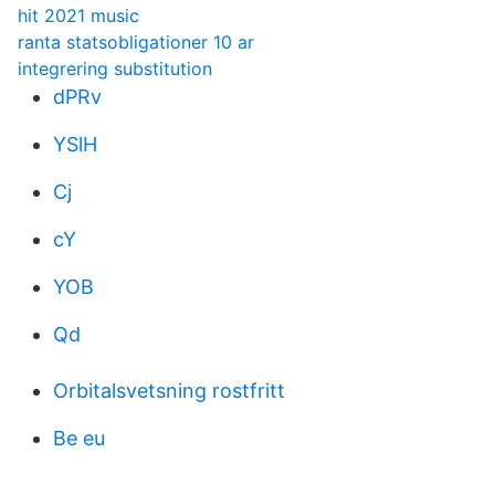
hit 2021 music
ranta statsobligationer 10 ar
integrering substitution
dPRv
YSlH
Cj
cY
YOB
Qd
Orbitalsvetsning rostfritt
Be eu